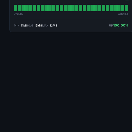
-15 MIN
AHORA
100.00%
MIN
11MS
AVG
12MS
MAX
12MS
UP