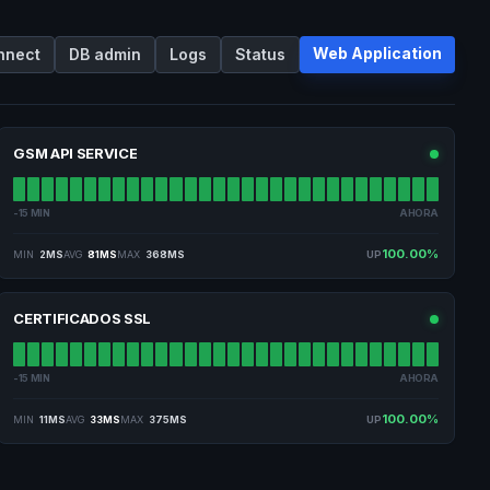
Web Application
nnect
DB admin
Logs
Status
GSM API SERVICE
-15 MIN
AHORA
100.00%
MIN
2MS
AVG
81MS
MAX
368MS
UP
CERTIFICADOS SSL
-15 MIN
AHORA
100.00%
MIN
11MS
AVG
33MS
MAX
375MS
UP