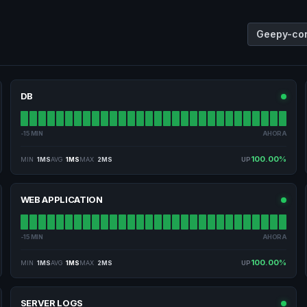
Geepy-co
DB
-15 MIN
AHORA
100.00%
MIN
1MS
AVG
1MS
MAX
2MS
UP
WEB APPLICATION
-15 MIN
AHORA
100.00%
MIN
1MS
AVG
1MS
MAX
2MS
UP
SERVER LOGS