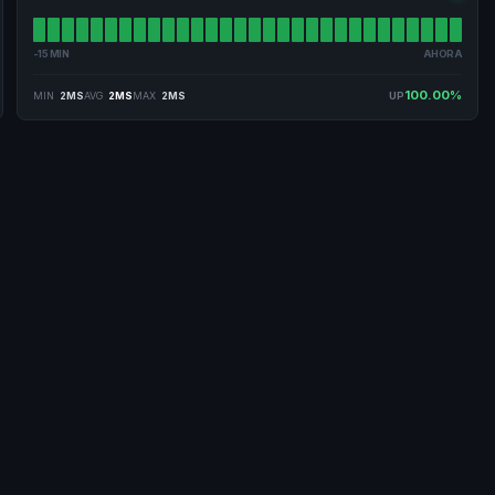
-15 MIN
AHORA
100.00%
MIN
2MS
AVG
2MS
MAX
2MS
UP