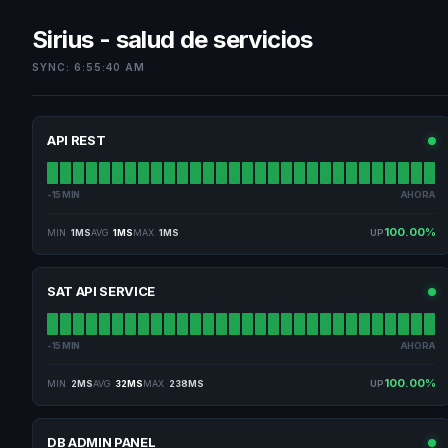
Sirius - salud de servicios
SYNC: 6:55:40 AM
API REST
-15 MIN
AHORA
100.00%
MIN
1MS
AVG
1MS
MAX
1MS
UP
SAT API SERVICE
-15 MIN
AHORA
100.00%
MIN
2MS
AVG
32MS
MAX
238MS
UP
DB ADMIN PANEL